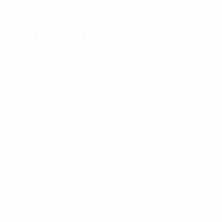
События матча