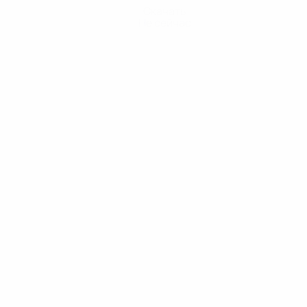
Скачать
Не сейчас