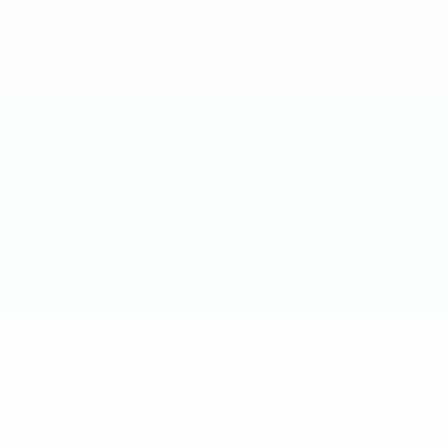
Скачать