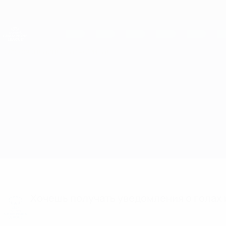
Skip
to
main
Женская Лига чемпионов
content
Результаты live и статистика
Лига чемпионов УЕФА среди женщин
Обзор
Онлайн
О матче
Финал
Барселона vs Лион Составы
Хочешь получать уведомления о голах 