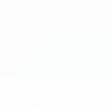
Skip
to
main
Женская Лига чемпионов
Скачать
content
Результаты live и статистика
Лига чемпионов УЕФА среди женщин
Митровица vs Зимбру
Онлайн
О матче
Хочешь получать уведомления о голах
и составах? Скачай приложение!