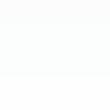
Скачать