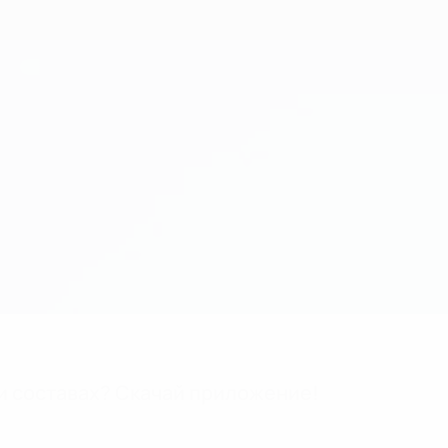
и составах? Скачай приложение!