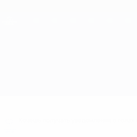
Skip
to
main
Женская Лига чемпионов
content
Результаты live и статистика
Лига чемпионов УЕФА среди женщин
Атлон Таун vs Скопье-2014
Онлайн
О матче
Хочешь получать уведомления о голах 