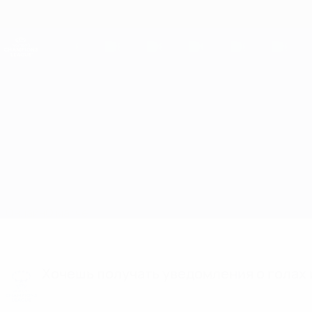
Skip
to
main
Женская Лига чемпионов
content
Результаты live и статистика
Лига чемпионов УЕФА среди женщин
Аустрия vs Хайдук
Онлайн
О матче
Хочешь получать уведомления о голах 