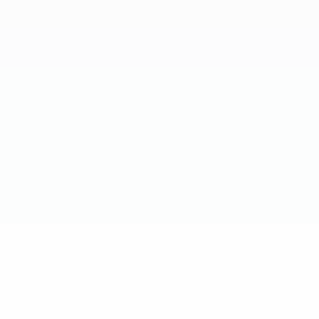
Скачать