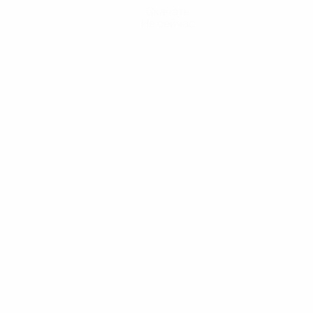
Скачать
Не сейчас