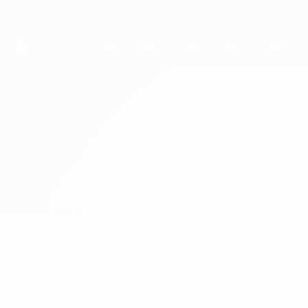
Skip
to
main
Женская Лига чемпионов
Скачать
content
Результаты live и статистика
Лига чемпионов УЕФА среди женщин
Аустрия vs Фарул
Онлайн
О матче
Хочешь получать уведомления о голах
и составах? Скачай приложение!