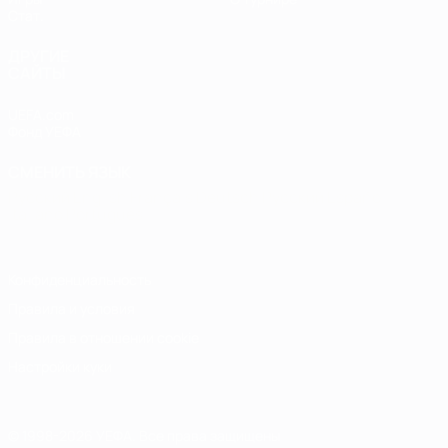
Стат.
ДРУГИЕ
САЙТЫ
UEFA.com
Фонд УЕФА
СМЕНИТЬ ЯЗЫК
Русский
English
Français
Deutsch
Русский
Español
Italiano
Português
Конфиденциальность
Правила и условия
Правила в отношении cookie
Настройки куки
© 1998-2026 УЕФА. Все права защищены