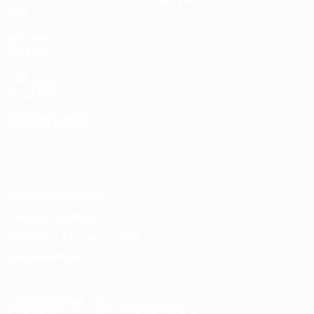
Стат.
ДРУГИЕ
САЙТЫ
UEFA.com
Фонд УЕФА
СМЕНИТЬ ЯЗЫК
Русский
English
Français
Deutsch
Русский
Español
Italiano
Português
Конфиденциальность
Правила и условия
Правила в отношении cookie
Настройки куки
© 1998-2026 УЕФА. Все права защищены