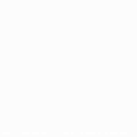
Português
сящиеся к соревнованиям УЕФА, являются зарегистрированными т