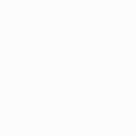
Стат.
ДРУГИЕ САЙТЫ
UEFA.com
Фонд УЕФА
СМЕНИТЬ ЯЗЫК
Русский
English
Français
Deutsch
Русский
Español
Italiano
Конфиденциальность
Правила и условия
Правила в отношении cookie
Настройки куки
© 1998-2026 УЕФА. Все права защищены
Название UEFA, логотип УЕФА, а также элементы дизайна, отно