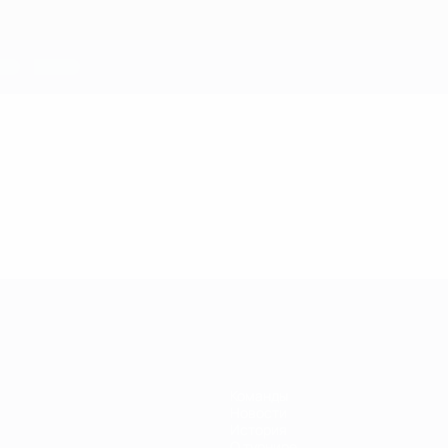
Команды
Новости
История
О турнире