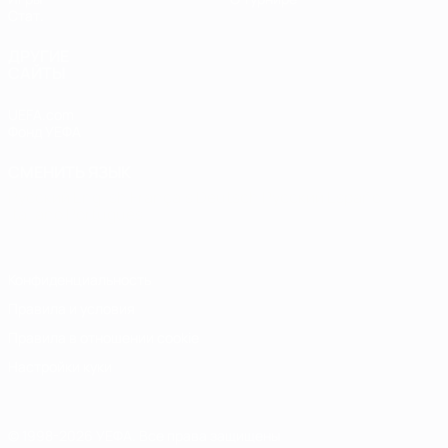
Стат.
ДРУГИЕ
САЙТЫ
UEFA.com
Фонд УЕФА
СМЕНИТЬ ЯЗЫК
Русский
English
Français
Deutsch
Русский
Español
Italiano
Português
Конфиденциальность
Правила и условия
Правила в отношении cookie
Настройки куки
© 1998-2026 УЕФА. Все права защищены