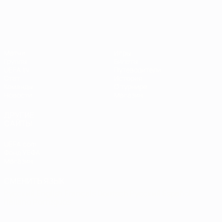
ЧЕ среди женщин
Матчи
Игры
Группы
Билеты
UEFA.tv
Путеводители
Стат.
История
Команды
О турнире
Новости
Магазин
ДРУГИЕ
САЙТЫ
UEFA.com
Фонд УЕФА
Магазин
СМЕНИТЬ ЯЗЫК
Русский
English
Français
Deutsch
Русский
Español
Italiano
Português