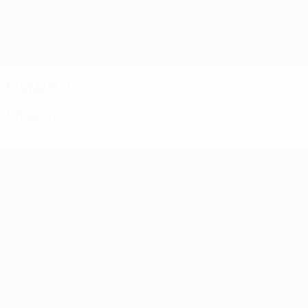
Skip
to
main
Лига наций и женский ЕВРО
Скачать
content
Результаты live и статистика
ЧЕ среди женщин
Видео
Главное
ЧЕ среди женщин
Матчи
Игры
Группы
Билеты
UEFA.tv
Путеводители
Стат.
История
Команды
О турнире
Новости
Магазин