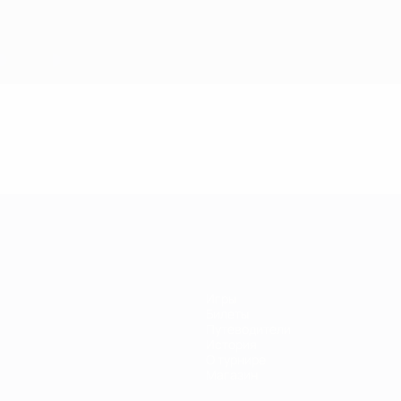
Игры
Билеты
Путеводители
История
О турнире
Магазин