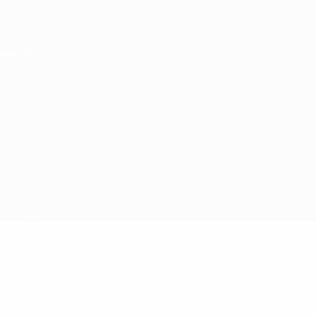
Skip
to
main
Лига наций и женский ЕВРО
Скачать
content
Результаты live и статистика
ЧЕ среди женщин
Словакия vs Латвия
Обзор
Онлайн
О матче