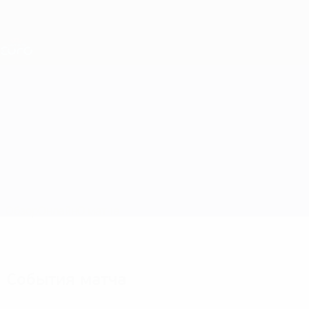
Skip
to
main
Лига наций и женский ЕВРО
Скачать
content
Результаты live и статистика
ЧЕ среди женщин
Германия vs Норвегия
Обзор
Онлайн
О матче
События матча