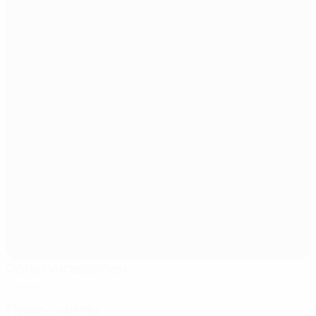
Фолькунгаваллен
Линчепинг
Пресс-киты