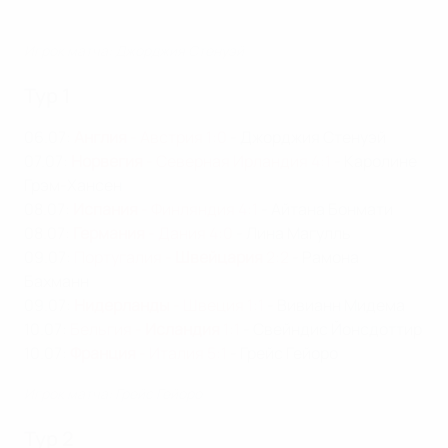
Игрок матча: Джорджия Стенуэй
Тур 1
06.07:
Англия
- Австрия 1:0
- Джорджия Стенуэй
07.07:
Норвегия
- Северная Ирландия 4:1
- Каролине
Грэм-Хансен
08.07:
Испания
- Финляндия 4:1
- Айтана Бонмати
08.07:
Германия
- Дания 4:0
- Лина Магулль
09.07:
Португалия -
Швейцария
2:2
- Рамона
Бахманн
09.07:
Нидерланды
- Швеция 1:1
- Вивианн Мидема
10.07:
Бельгия -
Исландия
1:1
- Свейндис Йонсдоттир
10.07:
Франция
- Италия 5:1
- Грейс Гейоро
Игрок матча: Грейс Гейоро
Тур 2