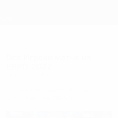
Skip
to
main
Лига наций и женский ЕВРО
Скачать
content
Результаты live и статистика
ЧЕ среди женщин
Все Игроки матча на
ЕВРО-2022
среда, 27 июля 2022 г.
Все обладатели наград Visa Игроку
матча на женском ЕВРО-2022.