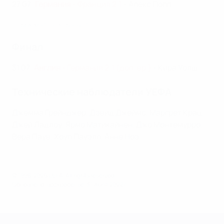
27.07:
Германия
- Франция 2:1
- Алекс Попп
Игрок матча: Кира Уолш
Финал
31.07:
Англия
- Германия 2:1 (доп. вр.)
- Кира Уолш
Технические наблюдатели УЕФА
Джемма Грейнджер, Дэвид Джеймс, Маргрет Крац,
Джей Ладлоу, Ярмо Матикайнен, Джо Монтемурро,
Вера Паув, Хоуп Пауэлл, Анне Ноэ
© 1998-2026 UEFA. All rights reserved.
Обновлено: воскресенье, 31 июля 2022 г.
ЧЕ среди женщин