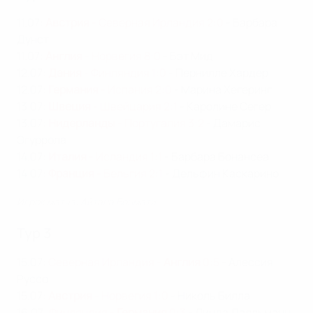
11.07:
Австрия
- Северная Ирландия 2:0
- Барбара
Дунст
11.07:
Англия
- Норвегия 8:0
- Бэт Мид
12.07:
Дания
- Финляндия 1:0
- Пернилле Хардер
12.07:
Германия
- Испания 2:0
- Марина Хегеринг
13.07:
Швеция
- Швейцария 2:1
- Каролине Сегер
13.07:
Нидерланды
- Португалия 3:2
- Дамарис
Эгуррола
14.07:
Италия
- Исландия 1:1
- Барбара Бонансеа
14.07:
Франция
- Бельгия 2:1
- Дельфин Каскарино
Игрок матча: Айтана Бонмати
Тур 3
15.07:
Северная Ирландия -
Англия
0:5
- Алессия
Руссо
15.07:
Австрия
- Норвегия 1:0
- Николь Билла
16.07:
Финляндия -
Германия
0:3
- Линда Далльманн