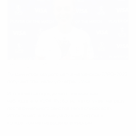
Кира Уолш с заслуженной наградой
UEFA via Getty Images
Лучший игрок каждого матча на женском ЕВРО-2022
получает специальную награду Visa.
Игрока матча определяют технический
наблюдатели УЕФА. Футболистка получает награду
после финального свистка. Ниже список всех
Игроков матча. Команда лучшего игрока в
конкретном матче выделена жирным.