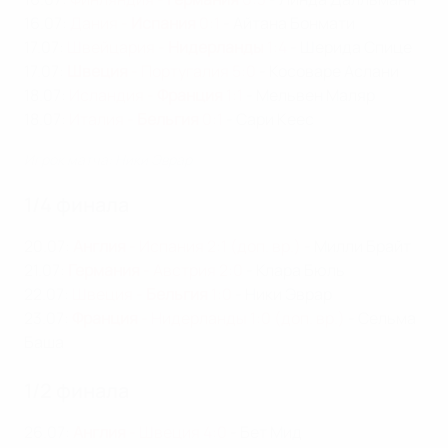
16.07:
Дания -
Испания
0:1
- Айтана Бонмати
17.07:
Швейцария -
Нидерланды
1:4
- Шерида Спице
17.07:
Швеция
- Португалия 5:0
- Косоваре Аслани
18.07:
Исландия -
Франция
1:1
- Мельвен Маляр
18.07:
Италия -
Бельгия
0:1
- Сари Кеес
Игрок матча: Ники Эврар
1/4 финала
20.07:
Англия
- Испания 2:1 (доп. вр.)
- Милли Брайт
21.07:
Германия
- Австрия 2:0
- Клара Бюль
22.07:
Швеция -
Бельгия
1:0
- Ники Эврар
23.07:
Франция
- Нидерланды 1:0 (доп. вр.)
- Сельма
Баша
1/2 финала
26.07:
Англия
- Швеция 4:0
- Бет Мид