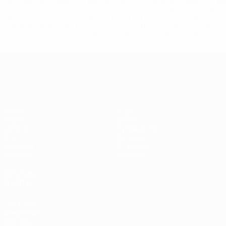
%D1%80%D0%BE%D1%81%D1%81%D0%B8%D0%B8%D1%
%D0%BA%D0%BB%D1%83%D0%B1%D1%8B-%D0%B8-
%D1%81%D0%B1%D0%BE%D1%80%D0%BD%D1%8B%D0%
%D0%B8%D0%B7-%D0%B2%D1%81%D0%B5%D1%85-
%D1%82%D1%83%D1%80%D0%BD%D0%B8%D1%80%D0%
>Подробнее</a>
ЧЕ среди женщин
Матчи
Игры
Группы
Билеты
UEFA.tv
Путеводители
Стат.
История
Команды
О турнире
Новости
Магазин
ДРУГИЕ
САЙТЫ
UEFA.com
Фонд УЕФА
Магазин