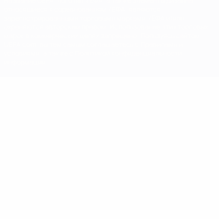
Название UEFA, логотип УЕФА, а также элементы дизайна,
относящиеся к соревнованиям УЕФА, являются
зарегистрированными торговыми марками УЕФА и/или
охраняются авторским правом. Использование этих торговых
марок в коммерческих целях запрещено. Пользуясь сайтом
UEFA.com, вы тем самым соглашаетесь с Правилами и
условиями, а также с Политикой конфиденциальности
информации.