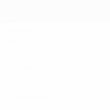
Skip
to
main
Лига наций и женский ЕВРО
Скачать
content
Результаты live и статистика
ЧЕ среди женщин
Команды
Финал
Англия
Испания
Полуфиналы
Германия
Италия
Четвертьфиналы
Норвегия
Франция
Швейцария