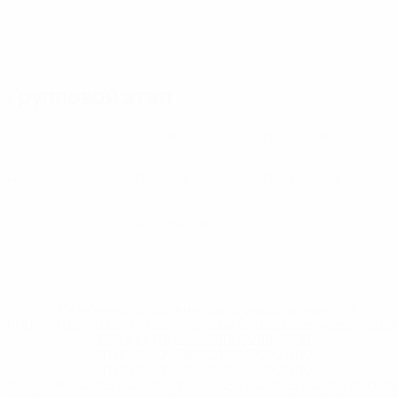
Швеция
Групповой этап
Бельгия
Дания
Исландия
Нидерланды
Польша
Португалия
Уэльс
Финляндия
* Исключена до дальнейшего уведомления. <a
href='https://ru.uefa.com/insideuefa/mediaservices/medi
148df8afec70-8ace600b6288-1000--
%D1%84%D0%B8%D1%84%D0%B0-
%D1%83%D0%B5%D1%84%D0%B0-
%D0%B8%D1%81%D0%BA%D0%BB%D1%8E%D1%87%D0%