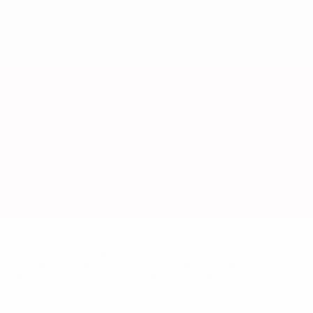
Скачать
eases/news/0272-148df8afec70-8ace600b6288-1000--
B%D1%8E%D1%87%D0%B8%D0%BB%D0%B8-
%BB%D1%83%D0%B1%D1%8B-%D0%B8-
2%D1%81%D0%B5%D1%85-
дробнее</a>