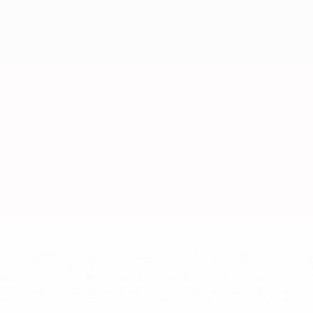
='https://ru.uefa.com/insideuefa/mediaservices/mediarel
%D0%B5%D1%84%D0%B0-%D0%B8%D1%81%D0%BA%D0%B
B8%D0%B8%D1%81%D0%BA%D0%B8%D0%B5-%D0%BA%D0
D1%80%D0%BD%D1%8B%D0%B5-%D0%B8%D0%B7-%D0%B
83%D1%80%D0%BD%D0%B8%D1%80%D0%BE%D0%B2/' >По