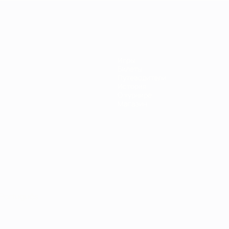
Игры
Билеты
Путеводители
История
О турнире
Магазин
Português