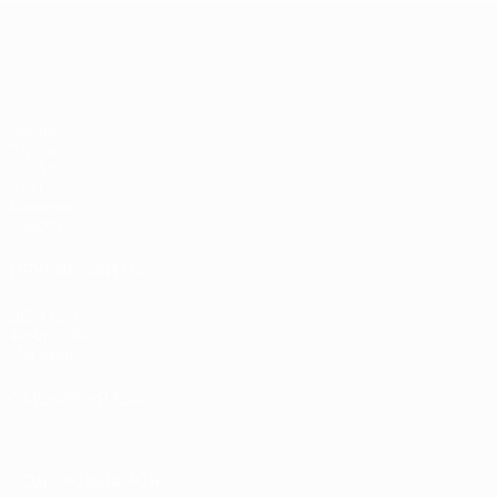
ЧЕ среди женщин
Матчи
Группы
UEFA.tv
Стат.
Команды
Новости
ДРУГИЕ САЙТЫ
UEFA.com
Фонд УЕФА
Магазин
СМЕНИТЬ ЯЗЫК
Русский
English
Français
Deutsch
Русский
Español
Italiano
ПОДПИСЫВАЙСЯ