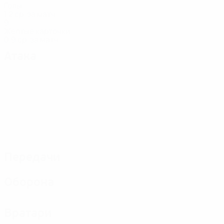
Голы
1,2 ср. за матч
9
Желтые карточки
0,9 ср. за матч
Атака
Передачи
Оборона
Вратари