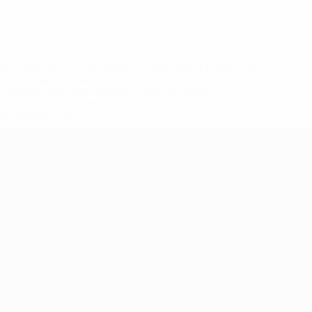
eases/news/0272-148df8afec70-8ace600b6288-1000--
B%D1%8E%D1%87%D0%B8%D0%BB%D0%B8-
%BB%D1%83%D0%B1%D1%8B-%D0%B8-
2%D1%81%D0%B5%D1%85-
дробнее</a>