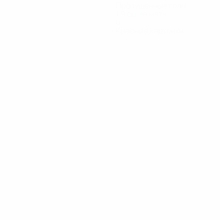
Пропущенные голы
1,9 ср. за матч
0
Красные карточки