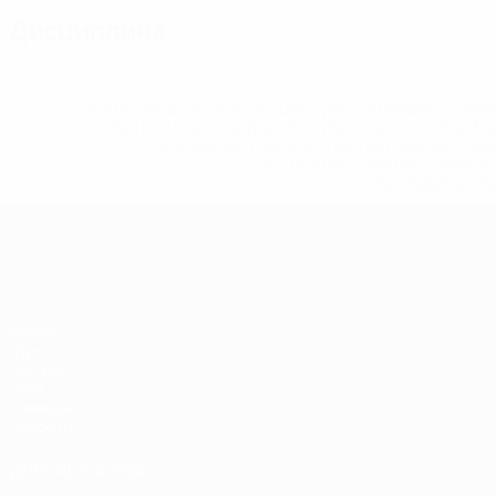
Дисциплина
* Исключена до дальнейшего уведомления. <a href
%D1%84%D0%B8%D1%84%D0%B0-%D1%83
%D1%80%D0%BE%D1%81%D1%81%D0%
%D1%81%D0%B1%D0%BE%
%D1%82%D1%
ЧЕ среди женщин
Матчи
Группы
UEFA.tv
Стат.
Команды
Новости
ДРУГИЕ САЙТЫ