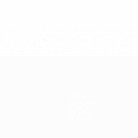
='https://ru.uefa.com/insideuefa/mediaservices/mediarel
%D0%B5%D1%84%D0%B0-%D0%B8%D1%81%D0%BA%D0%B
B8%D0%B8%D1%81%D0%BA%D0%B8%D0%B5-%D0%BA%D0
D1%80%D0%BD%D1%8B%D0%B5-%D0%B8%D0%B7-%D0%B
83%D1%80%D0%BD%D0%B8%D1%80%D0%BE%D0%B2/' >По
Игры
Билеты
Путеводители
История
О турнире
Магазин