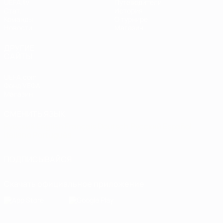
UEFA.tv
Путеводители
Стат.
История
Команды
О турнире
Новости
Магазин
ДРУГИЕ
САЙТЫ
UEFA.com
Фонд УЕФА
Магазин
СМЕНИТЬ ЯЗЫК
Русский
English
Français
Deutsch
Русский
Español
Italiano
Português
ПОДПИСЫВАЙСЯ
Скачать официальное приложение