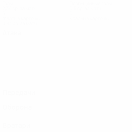
Голы
Пропущенные голы
2,34 ср. за матч
0,5 ср. за матч
5
0
Желтые карточки
Красные карточки
0,84 ср. за матч
Атака
Передачи
Оборона
Вратари