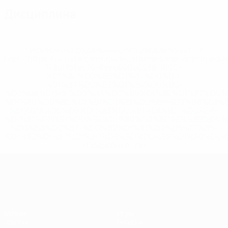
Дисциплина
* Исключена до дальнейшего уведомления. <a
href='https://ru.uefa.com/insideuefa/mediaservices/medi
148df8afec70-8ace600b6288-1000--
%D1%84%D0%B8%D1%84%D0%B0-
%D1%83%D0%B5%D1%84%D0%B0-
%D0%B8%D1%81%D0%BA%D0%BB%D1%8E%D1%87%D0%
%D1%80%D0%BE%D1%81%D1%81%D0%B8%D0%B8%D1%
%D0%BA%D0%BB%D1%83%D0%B1%D1%8B-%D0%B8-
%D1%81%D0%B1%D0%BE%D1%80%D0%BD%D1%8B%D0%
%D0%B8%D0%B7-%D0%B2%D1%81%D0%B5%D1%85-
%D1%82%D1%83%D1%80%D0%BD%D0%B8%D1%80%D0%
>Подробнее</a>
ЧЕ среди женщин
Матчи
Игры
Группы
Билеты