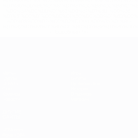
%D0%B8%D1%81%D0%BA%D0%BB%D1%8E%D1%87%D0%
%D1%80%D0%BE%D1%81%D1%81%D0%B8%D0%B8%D1%
%D0%BA%D0%BB%D1%83%D0%B1%D1%8B-%D0%B8-
%D1%81%D0%B1%D0%BE%D1%80%D0%BD%D1%8B%D0%
%D0%B8%D0%B7-%D0%B2%D1%81%D0%B5%D1%85-
%D1%82%D1%83%D1%80%D0%BD%D0%B8%D1%80%D0%
>Подробнее</a>
ЧЕ среди женщин
Матчи
Игры
Группы
Билеты
UEFA.tv
Путеводители
Стат.
История
Команды
О турнире
Новости
Магазин
ДРУГИЕ
САЙТЫ
UEFA.com
Фонд УЕФА