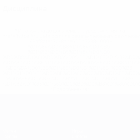
Дисциплина
* Исключена до дальнейшего уведомления. <a
href='https://ru.uefa.com/insideuefa/mediaservices/medi
148df8afec70-8ace600b6288-1000--
%D1%84%D0%B8%D1%84%D0%B0-
%D1%83%D0%B5%D1%84%D0%B0-
%D0%B8%D1%81%D0%BA%D0%BB%D1%8E%D1%87%D0%
%D1%80%D0%BE%D1%81%D1%81%D0%B8%D0%B8%D1%
%D0%BA%D0%BB%D1%83%D0%B1%D1%8B-%D0%B8-
%D1%81%D0%B1%D0%BE%D1%80%D0%BD%D1%8B%D0%
%D0%B8%D0%B7-%D0%B2%D1%81%D0%B5%D1%85-
%D1%82%D1%83%D1%80%D0%BD%D0%B8%D1%80%D0%
>Подробнее</a>
ЧЕ среди женщин
Матчи
Игры
Группы
Билеты