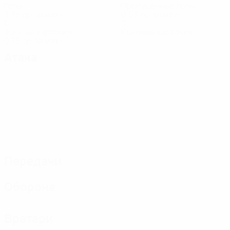
Голы
Пропущенные голы
3,38 ср. за матч
0,63 ср. за матч
6
0
Желтые карточки
Красные карточки
0,75 ср. за матч
Атака
Передачи
Оборона
Вратари