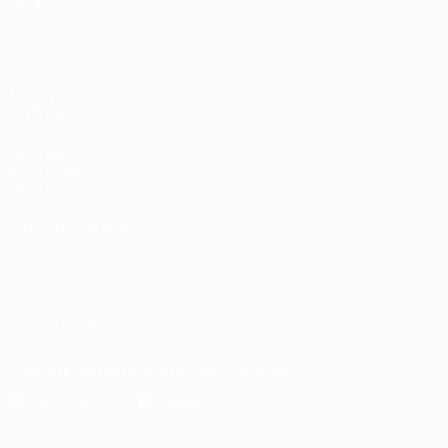
UEFA.tv
Путеводители
Стат.
История
Команды
О турнире
Новости
Магазин
ДРУГИЕ
САЙТЫ
UEFA.com
Фонд УЕФА
Магазин
СМЕНИТЬ ЯЗЫК
Русский
English
Français
Deutsch
Русский
Español
Italiano
Português
ПОДПИСЫВАЙСЯ
Скачать официальное приложение