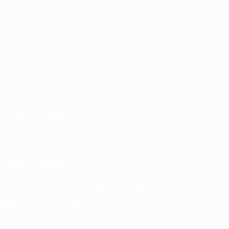
UEFA.tv
Путеводители
Стат.
История
Команды
О турнире
Новости
Магазин
ДРУГИЕ
САЙТЫ
UEFA.com
Фонд УЕФА
Магазин
СМЕНИТЬ ЯЗЫК
Русский
English
Français
Deutsch
Русский
Español
Italiano
Português
ПОДПИСЫВАЙСЯ
Скачать официальное приложение