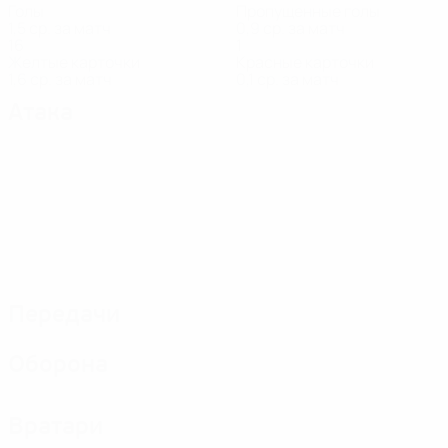
Голы
Пропущенные голы
1,5 ср. за матч
0,9 ср. за матч
16
1
Желтые карточки
Красные карточки
1,6 ср. за матч
0,1 ср. за матч
Атака
Передачи
Оборона
Вратари