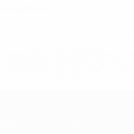
Дисциплина
* Исключена до дальнейшего уведомления. <a
href='https://ru.uefa.com/insideuefa/mediaservices/medi
148df8afec70-8ace600b6288-1000--
%D1%84%D0%B8%D1%84%D0%B0-
%D1%83%D0%B5%D1%84%D0%B0-
%D0%B8%D1%81%D0%BA%D0%BB%D1%8E%D1%87%D0%
%D1%80%D0%BE%D1%81%D1%81%D0%B8%D0%B8%D1%
%D0%BA%D0%BB%D1%83%D0%B1%D1%8B-%D0%B8-
%D1%81%D0%B1%D0%BE%D1%80%D0%BD%D1%8B%D0%
%D0%B8%D0%B7-%D0%B2%D1%81%D0%B5%D1%85-
%D1%82%D1%83%D1%80%D0%BD%D0%B8%D1%80%D0%
>Подробнее</a>
ЧЕ среди женщин
Матчи
Игры
Группы
Билеты