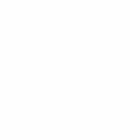
Лига наций среди женщин
вт 31 окт. 2023
· Групповой этап
Лига наций среди женщин
пт 27 окт. 2023
· Групповой
этап
Лига наций среди женщин
вт 26 сент. 2023
· Групповой
этап