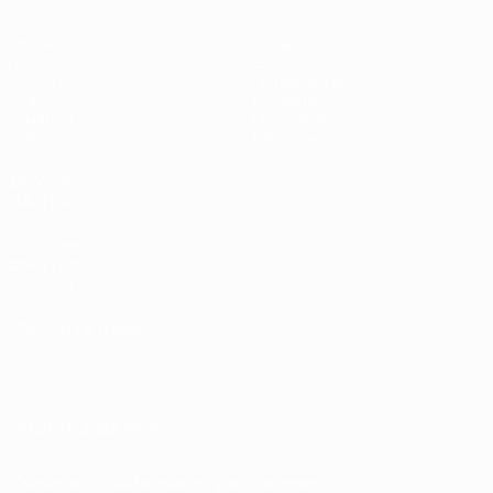
Матчи
Игры
Группы
Билеты
UEFA.tv
Путеводители
Стат.
История
Команды
О турнире
Новости
Магазин
ДРУГИЕ
САЙТЫ
UEFA.com
Фонд УЕФА
Магазин
СМЕНИТЬ ЯЗЫК
Русский
English
Français
Deutsch
Русский
Español
Italiano
Português
ПОДПИСЫВАЙСЯ
Скачать официальное приложение