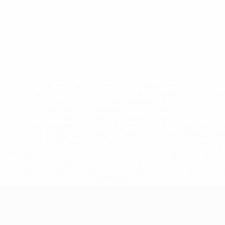
* Исключена до дальнейшего уведомления. <a
href='https://ru.uefa.com/insideuefa/mediaservices/medi
148df8afec70-8ace600b6288-1000--
%D1%84%D0%B8%D1%84%D0%B0-
%D1%83%D0%B5%D1%84%D0%B0-
%D0%B8%D1%81%D0%BA%D0%BB%D1%8E%D1%87%D0%
%D1%80%D0%BE%D1%81%D1%81%D0%B8%D0%B8%D1%
%D0%BA%D0%BB%D1%83%D0%B1%D1%8B-%D0%B8-
%D1%81%D0%B1%D0%BE%D1%80%D0%BD%D1%8B%D0%
%D0%B8%D0%B7-%D0%B2%D1%81%D0%B5%D1%85-
%D1%82%D1%83%D1%80%D0%BD%D0%B8%D1%80%D0%
>Подробнее</a>
ЧЕ среди женщин