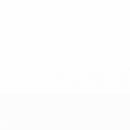
Лига наций среди женщин
пт 22 сент. 2023
· Групповой эта
* Исключена до дальнейшего уведомления. <a href
%D1%84%D0%B8%D1%84%D0%B0-%D1%83
%D1%80%D0%BE%D1%81%D1%81%D0%
%D1%81%D0%B1%D0%BE%
%D1%82%D1%
ЧЕ среди женщин
Матчи