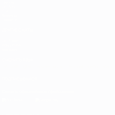
Группы
UEFA.tv
Стат.
Команды
Новости
ДРУГИЕ САЙТЫ
UEFA.com
Фонд УЕФА
Магазин
СМЕНИТЬ ЯЗЫК
Русский
English
Français
Deutsch
Русский
Español
Italiano
ПОДПИСЫВАЙСЯ
Скачать официальное приложение
Конфиденциальность