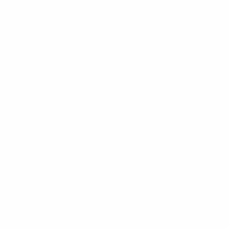
Лига наций среди женщин
пт 27 окт. 2023
· Групповой этап
Лига наций среди женщин
вт 26 сент. 2023
· Групповой эта