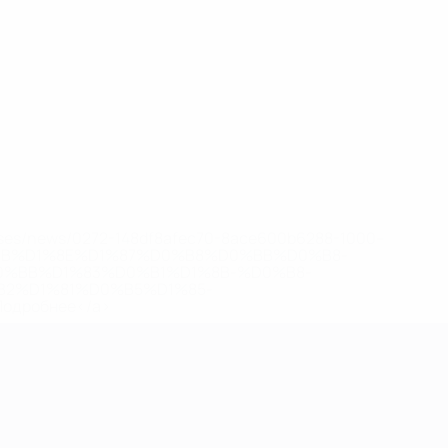
eases/news/0272-148df8afec70-8ace600b6288-1000--
B%D1%8E%D1%87%D0%B8%D0%BB%D0%B8-
%BB%D1%83%D0%B1%D1%8B-%D0%B8-
2%D1%81%D0%B5%D1%85-
дробнее</a>