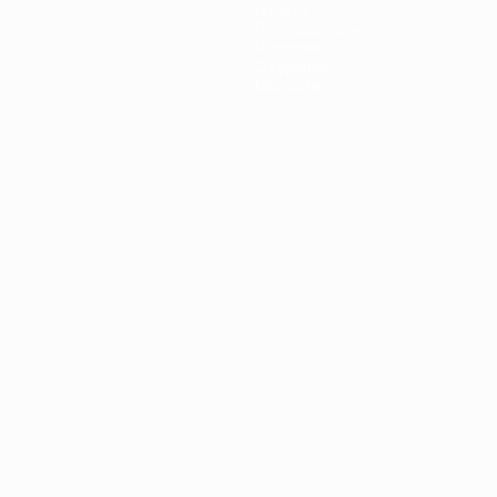
Билеты
Путеводители
История
О турнире
Магазин
Português