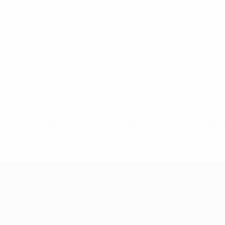
п
='https://ru.uefa.com/insideuefa/mediaservices/mediarel
%D0%B5%D1%84%D0%B0-%D0%B8%D1%81%D0%BA%D0%B
B8%D0%B8%D1%81%D0%BA%D0%B8%D0%B5-%D0%BA%D0
D1%80%D0%BD%D1%8B%D0%B5-%D0%B8%D0%B7-%D0%B
83%D1%80%D0%BD%D0%B8%D1%80%D0%BE%D0%B2/' >По
Игры