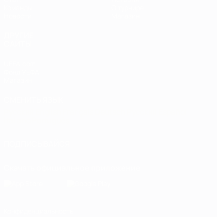
Команды
О турнире
Новости
Магазин
ДРУГИЕ
САЙТЫ
UEFA.com
Фонд УЕФА
Магазин
СМЕНИТЬ ЯЗЫК
Русский
English
Français
Deutsch
Русский
Español
Italiano
Português
ПОДПИСЫВАЙСЯ
Скачать официальное приложение
Конфиденциальность