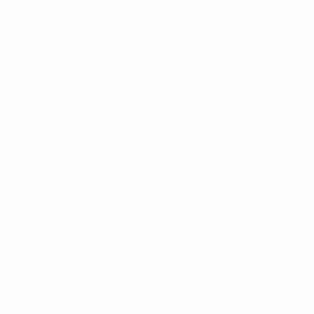
Команды
О турнире
Новости
Магазин
ДРУГИЕ
САЙТЫ
UEFA.com
Фонд УЕФА
Магазин
СМЕНИТЬ ЯЗЫК
Русский
English
Français
Deutsch
Русский
Español
Italiano
Português
ПОДПИСЫВАЙСЯ
Скачать официальное приложение
Конфиденциальность