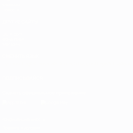
Команды
Новости
ДРУГИЕ САЙТЫ
UEFA.com
Фонд УЕФА
Магазин
СМЕНИТЬ ЯЗЫК
Русский
English
Français
Deutsch
Русский
Español
Italiano
ПОДПИСЫВАЙСЯ
Скачать официальное приложение
Конфиденциальность
Правила и условия