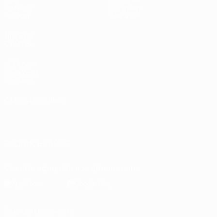
Команды
О турнире
Новости
Магазин
ДРУГИЕ
САЙТЫ
UEFA.com
Фонд УЕФА
Магазин
СМЕНИТЬ ЯЗЫК
Русский
English
Français
Deutsch
Русский
Español
Italiano
Português
ПОДПИСЫВАЙСЯ
Скачать официальное приложение
Конфиденциальность