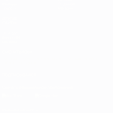
Команды
О турнире
Новости
Магазин
ДРУГИЕ
САЙТЫ
UEFA.com
Фонд УЕФА
Магазин
СМЕНИТЬ ЯЗЫК
Русский
English
Français
Deutsch
Русский
Español
Italiano
Português
ПОДПИСЫВАЙСЯ
Скачать официальное приложение
Конфиденциальность