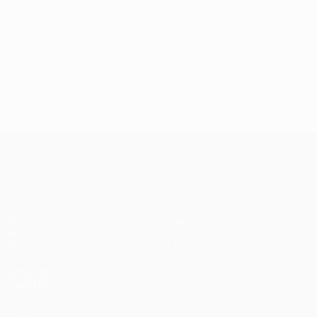
Кубок Европы УЕФА среди женщи
Матчи
Новости
Жеребьевки
История
Команды
О турнире
ДРУГИЕ
САЙТЫ
UEFA.com