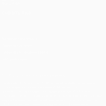
Фонд УЕФА
СМЕНИТЬ ЯЗЫК
Русский
English
Français
Deutsch
Русский
Español
Italiano
Português
Конфиденциальность
Правила и условия
Правила в отношении cookie
Настройки куки
© 1998-2026 УЕФА. Все права защищены
Название UEFA, логотип УЕФА, а также элементы дизайна,
относящиеся к соревнованиям УЕФА, являются
зарегистрированными торговыми марками УЕФА и/или
охраняются авторским правом. Использование этих торговых
марок в коммерческих целях запрещено. Пользуясь сайтом
UEFA.com, вы тем самым соглашаетесь с Правилами и