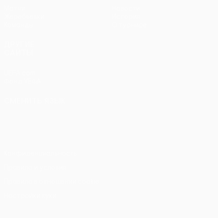
Матчи
Новости
Жеребьевки
История
Команды
О турнире
ДРУГИЕ
САЙТЫ
UEFA.com
Фонд УЕФА
СМЕНИТЬ ЯЗЫК
Русский
English
Français
Deutsch
Русский
Español
Italiano
Português
Конфиденциальность
Правила и условия
Правила в отношении cookie
Настройки куки