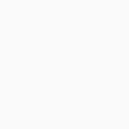
Матчи
Новости
Жеребьевки
История
Команды
О турнире
ДРУГИЕ
САЙТЫ
UEFA.com
Фонд УЕФА
СМЕНИТЬ ЯЗЫК
Русский
English
Français
Deutsch
Русский
Español
Italiano
Português
Конфиденциальность
Правила и условия
Правила в отношении cookie
Настройки куки