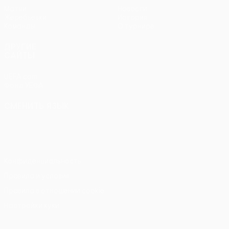
Матчи
Новости
Жеребьевки
История
Команды
О турнире
ДРУГИЕ
САЙТЫ
UEFA.com
Фонд УЕФА
СМЕНИТЬ ЯЗЫК
Русский
English
Français
Deutsch
Русский
Español
Italiano
Português
Конфиденциальность
Правила и условия
Правила в отношении cookie
Настройки куки