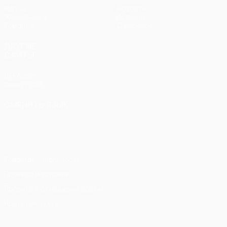
Матчи
Новости
Жеребьевки
История
Команды
О турнире
ДРУГИЕ
САЙТЫ
UEFA.com
Фонд УЕФА
СМЕНИТЬ ЯЗЫК
Русский
English
Français
Deutsch
Русский
Español
Italiano
Português
Конфиденциальность
Правила и условия
Правила в отношении cookie
Настройки куки