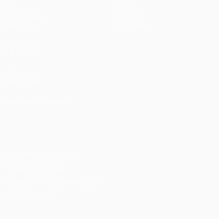
Матчи
Новости
Жеребьевки
История
Команды
О турнире
ДРУГИЕ
САЙТЫ
UEFA.com
Фонд УЕФА
СМЕНИТЬ ЯЗЫК
Русский
English
Français
Deutsch
Русский
Español
Italiano
Português
Конфиденциальность
Правила и условия
Правила в отношении cookie
Настройки куки