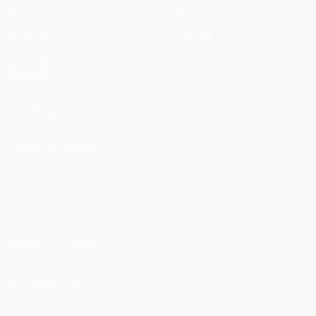
Матчи
Новости
Жеребьевки
История
Команды
О турнире
ДРУГИЕ
САЙТЫ
UEFA.com
Фонд УЕФА
СМЕНИТЬ ЯЗЫК
Русский
English
Français
Deutsch
Русский
Español
Italiano
Português
Конфиденциальность
Правила и условия
Правила в отношении cookie
Настройки куки