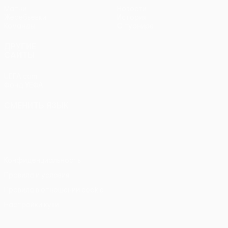
Матчи
Новости
Жеребьевки
История
Команды
О турнире
ДРУГИЕ
САЙТЫ
UEFA.com
Фонд УЕФА
СМЕНИТЬ ЯЗЫК
Русский
English
Français
Deutsch
Русский
Español
Italiano
Português
Конфиденциальность
Правила и условия
Правила в отношении cookie
Настройки куки