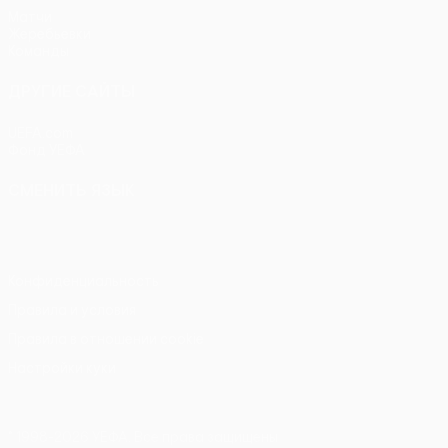
Матчи
Жеребьевки
Команды
ДРУГИЕ САЙТЫ
UEFA.com
Фонд УЕФА
СМЕНИТЬ ЯЗЫК
Русский
English
Français
Deutsch
Русский
Español
Itali
Конфиденциальность
Правила и условия
Правила в отношении cookie
Настройки куки
© 1998-2026 УЕФА. Все права защищены