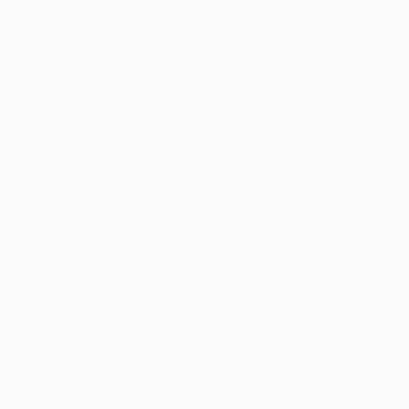
Новости
История
О турнире
ano
Português