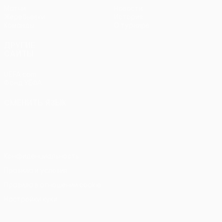
Матчи
Новости
Жеребьевки
История
Команды
О турнире
ДРУГИЕ
САЙТЫ
UEFA.com
Фонд УЕФА
СМЕНИТЬ ЯЗЫК
Русский
English
Français
Deutsch
Русский
Español
Italiano
Português
Конфиденциальность
Правила и условия
Правила в отношении cookie
Настройки куки