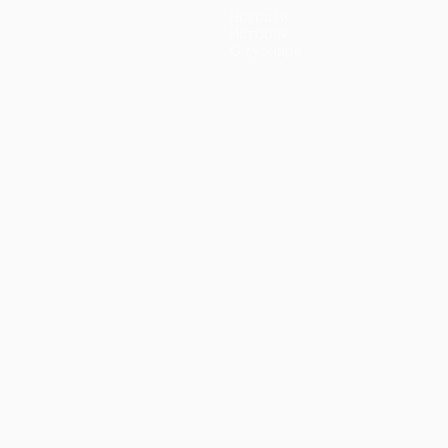
Новости
История
О турнире
ano
Português