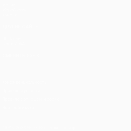
Матчи
Жеребьевки
Команды
ДРУГИЕ САЙТЫ
UEFA.com
Фонд УЕФА
СМЕНИТЬ ЯЗЫК
Русский
English
Français
Deutsch
Русский
Español
Itali
Конфиденциальность
Правила и условия
Правила в отношении cookie
Настройки куки
© 1998-2026 УЕФА. Все права защищены