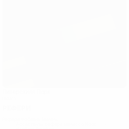
Питерсхилл Парк
Глазго
Рефери
Рефери
Фабиенн Михель
GER
Ассистенты рефери
Мелисса Йоос
GER