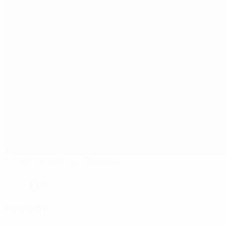
Спортивный хол Водова
Брно
0°
Рефери