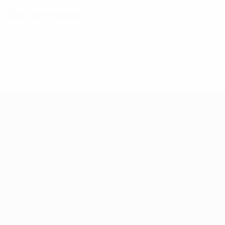
Дисциплина
* Исключена до дальнейшего уведомления. <a href
%D1%84%D0%B8%D1%84%D0%B0-%D1%83
%D1%80%D0%BE%D1%81%D1%81%D0%
%D1%81%D0%B1%D0%BE%
%D1%82%D1%
ЕВРО по футзалу среди женщин
Матчи
Жеребьевки
Группы
Стат.
САЙТЫ СЕТИ УЕФА
UEFA.com
Фонд УЕФА