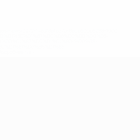
eases/news/0272-148df8afec70-8ace600b6288-1000--
B%D1%8E%D1%87%D0%B8%D0%BB%D0%B8-
%BB%D1%83%D0%B1%D1%8B-%D0%B8-
2%D1%81%D0%B5%D1%85-
дробнее</a>