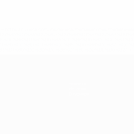
='https://ru.uefa.com/insideuefa/mediaservices/mediarel
%D0%B5%D1%84%D0%B0-%D0%B8%D1%81%D0%BA%D0%B
B8%D0%B8%D1%81%D0%BA%D0%B8%D0%B5-%D0%BA%D0
D1%80%D0%BD%D1%8B%D0%B5-%D0%B8%D0%B7-%D0%B
83%D1%80%D0%BD%D0%B8%D1%80%D0%BE%D0%B2/' >По
Новости
История
О турнире