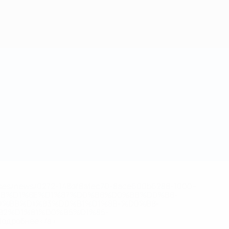
eases/news/0272-148df8afec70-8ace600b6288-1000--
B%D1%8E%D1%87%D0%B8%D0%BB%D0%B8-
%BB%D1%83%D0%B1%D1%8B-%D0%B8-
2%D1%81%D0%B5%D1%85-
дробнее</a>