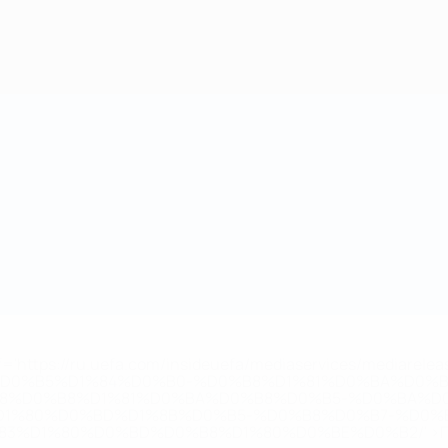
='https://ru.uefa.com/insideuefa/mediaservices/mediarel
%D0%B5%D1%84%D0%B0-%D0%B8%D1%81%D0%BA%D0%B
B8%D0%B8%D1%81%D0%BA%D0%B8%D0%B5-%D0%BA%D0
D1%80%D0%BD%D1%8B%D0%B5-%D0%B8%D0%B7-%D0%B
83%D1%80%D0%BD%D0%B8%D1%80%D0%BE%D0%B2/' >По