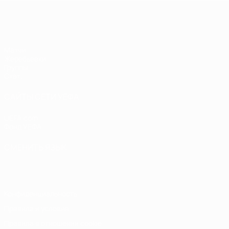
ЕВРО по футзалу среди женщин
Матчи
Жеребьевки
Группы
Стат.
САЙТЫ СЕТИ УЕФА
UEFA.com
Фонд УЕФА
СМЕНИТЬ ЯЗЫК
Русский
English
Français
Deutsch
Русский
Español
Italiano
Конфиденциальность
Правила и условия
Правила в отношении cookie