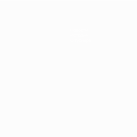
Новости
История
О турнире
Português