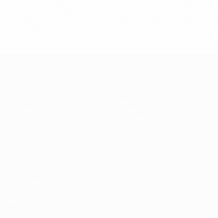
%D1%80%D0%BE%D1%81%D1%81%D0%B8%D0%B8%D1%
%D0%BA%D0%BB%D1%83%D0%B1%D1%8B-%D0%B8-
%D1%81%D0%B1%D0%BE%D1%80%D0%BD%D1%8B%D0%
%D0%B8%D0%B7-%D0%B2%D1%81%D0%B5%D1%85-
%D1%82%D1%83%D1%80%D0%BD%D0%B8%D1%80%D0%
>Подробнее</a>
ЕВРО по футзалу среди женщин
Матчи
Новости
Жеребьевки
История
Группы
О турнире
Стат.
САЙТЫ
СЕТИ УЕФА
UEFA.com
Фонд УЕФА
СМЕНИТЬ ЯЗЫК
Русский
English
Français
Deutsch
Русский
Español