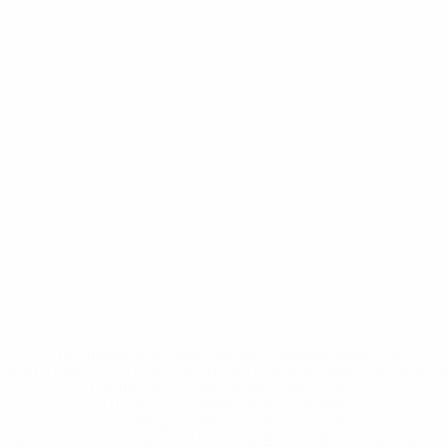
* Исключена до дальнейшего уведомления. <a
href='https://ru.uefa.com/insideuefa/mediaservices/medi
148df8afec70-8ace600b6288-1000--
%D1%84%D0%B8%D1%84%D0%B0-
%D1%83%D0%B5%D1%84%D0%B0-
%D0%B8%D1%81%D0%BA%D0%BB%D1%8E%D1%87%D0%