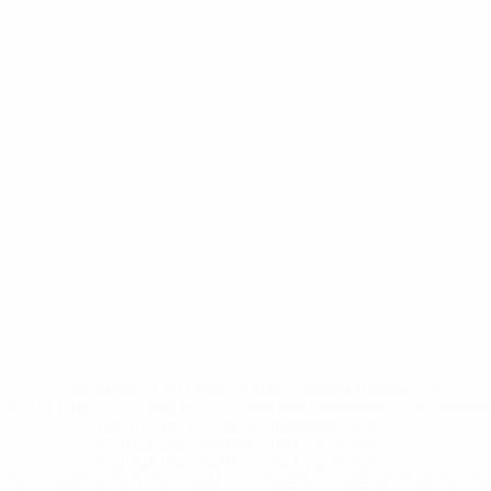
* Исключена до дальнейшего уведомления. <a
href='https://ru.uefa.com/insideuefa/mediaservices/medi
148df8afec70-8ace600b6288-1000--
%D1%84%D0%B8%D1%84%D0%B0-
%D1%83%D0%B5%D1%84%D0%B0-
%D0%B8%D1%81%D0%BA%D0%BB%D1%8E%D1%87%D0%