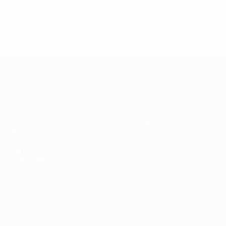
%D1%80%D0%BE%D1%81%D1%81%D0%B8%D0%B8%D1%
%D0%BA%D0%BB%D1%83%D0%B1%D1%8B-%D0%B8-
%D1%81%D0%B1%D0%BE%D1%80%D0%BD%D1%8B%D0%
%D0%B8%D0%B7-%D0%B2%D1%81%D0%B5%D1%85-
%D1%82%D1%83%D1%80%D0%BD%D0%B8%D1%80%D0%
>Подробнее</a>
ЕВРО по футзалу среди женщин
Матчи
Новости
Жеребьевки
История
Группы
О турнире
Стат.
САЙТЫ
СЕТИ УЕФА
UEFA.com
Фонд УЕФА
СМЕНИТЬ ЯЗЫК
Русский
English
Français
Deutsch
Русский
Español