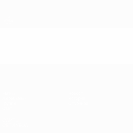
Skip
to
main
content
ЕВРО по футзалу среди женщин
Видео
Главное
ЕВРО по футзалу среди женщин
Матчи
Новости
Жеребьевки
История
Группы
О турнире
Стат.
САЙТЫ
СЕТИ УЕФА