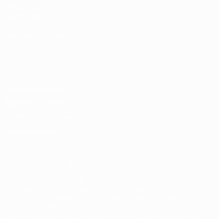
UEFA.com
Фонд УЕФА
СМЕНИТЬ ЯЗЫК
Русский
English
Français
Deutsch
Русский
Español
Italiano
Português
Конфиденциальность
Правила и условия
Правила в отношении cookie
Настройки куки
© 1998-2026 УЕФА. Все права защищены
Название UEFA, логотип УЕФА, а также элементы дизайна,
относящиеся к соревнованиям УЕФА, являются
зарегистрированными торговыми марками УЕФА и/или
охраняются авторским правом. Использование этих торговых
марок в коммерческих целях запрещено. Пользуясь сайтом